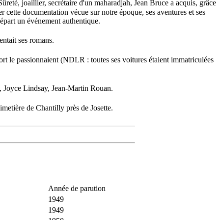
ûreté, joaillier, secrétaire d'un maharadjah, Jean Bruce a acquis, grâce
ter cette documentation vécue sur notre époque, ses aventures et ses
 départ un événement authentique.
entait ses romans.
port le passionnaient (NDLR : toutes ses voitures étaient immatriculées
et, Joyce Lindsay, Jean-Martin Rouan.
imetière de Chantilly près de Josette.
Année de parution
1949
1949