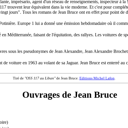
ante, imprésario, agent d'un réseau de renseignements, inspecteur à la S
S 117 trouvent leur équivalent dans la vie moderne. Et c'est pour complé
vingt jours". Tous les romans de Jean Bruce ont en effet pour point de
la Potinière. Europe 1 lui a donné une émission hebdomadaire où il comm
en Méditerranée, faisant de l'équitation, des rallyes. Les voitures de s
es livres sous les pseudonymes de Jean Alexandre, Jean Alexandre Broch
ent de voiture en 1963 au volant de sa Jaguar. Jean Bruce est enterré au c
Tiré de
"OSS 117 au Liban"
de Jean Bruce.
Editions Michel Lafon
.
Ouvrages de Jean Bruce
oire)