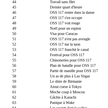
44
Travail sans filet
45
Dernier quart d'heure
46
OSS 117 rentre dans la danse
47
OSS 117 s'en occupe
48
OSS 117 voit rouge
49
Noël pour un espion
50
Visa pour Caracas
51
OSS 117 n'est pas aveugle
52
OSS 117 tue la taon
53
OSS 117 franchit le canal
54
Festival pour OSS 117
55
Chinoiseries pour OSS 117
56
Plan de bataille pour OSS 117
57
Partie de manille pour OSS 117
58
Un as de plus à Las Vegas
59
Le sbire de Birmanie
60
Atout coeur à Tokyo
61
Moche coup à Moscou
62
Gâchis à Karachi
63
Panique à Wake
64
Les secrets font la valise