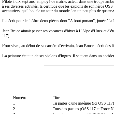
P
ilote à dix-sept ans, employé de mairie, acteur dans une troupe ambul
à ses diverses activités, la certitude que les exploits de son héros OS
aventuriers, qu'il boucle un tour du monde "en un peu plus de quatre-
I
l a écrit pour le théâtre deux pièces dont "A bout portant", jouée à 
J
ean Bruce aimait passer ses vacances d'hiver à L'Alpe d'Huez et d'été 
117).
P
our vivre, au début de sa carrière d'écrivain, Jean Bruce a écrit d
L
a peinture était un de ses violons d'Ingres. Il se tuera dans un accid
Numéro
Titre
1
Tu parles d'une ingénue (Ici OSS 117)
2
Tous des patates (OSS 117 et Force N