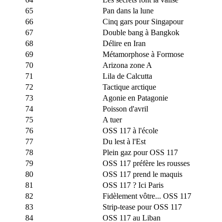
65
Pan dans la lune
66
Cinq gars pour Singapour
67
Double bang à Bangkok
68
Délire en Iran
69
Métamorphose à Formose
70
Arizona zone A
71
Lila de Calcutta
72
Tactique arctique
73
Agonie en Patagonie
74
Poisson d'avril
75
A tuer
76
OSS 117 à l'école
77
Du lest à l'Est
78
Plein gaz pour OSS 117
79
OSS 117 préfère les rousses
80
OSS 117 prend le maquis
81
OSS 117 ? Ici Paris
82
Fidèlement vôtre... OSS 117
83
Strip-tease pour OSS 117
84
OSS 117 au Liban