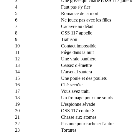
3
Une gosse qui charie (OSS 117 joue le
4
Faut pas s'y fier
5
Romance de la mort
6
Ne jouez pas avec les filles
7
Cadavre au détail
8
OSS 117 appelle
9
Trahison
10
Contact impossible
11
Piège dans la nuit
12
Une vraie panthère
13
Cessez d'émettre
14
L'arsenal sautera
15
Une poule et des poulets
16
Cité secrète
17
Vous avez trahi
18
Un fromage pour une souris
19
L'espionne sévade
20
OSS 117 contre X
21
Chasse aux atomes
22
Pas une pour racheter l'autre
23
Tortures