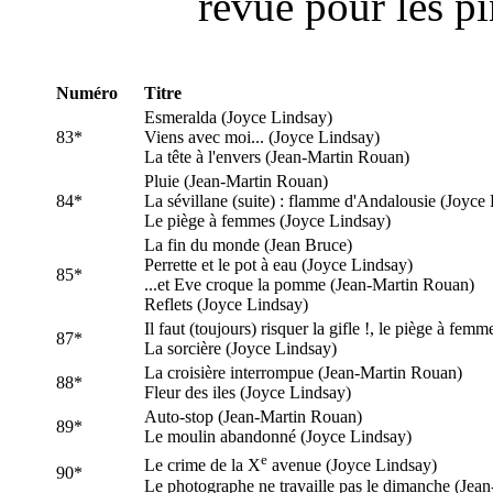
revue pour les p
Numéro
Titre
Esmeralda (Joyce Lindsay)
83*
Viens avec moi... (Joyce Lindsay)
La tête à l'envers (Jean-Martin Rouan)
Pluie (Jean-Martin Rouan)
84*
La sévillane (suite) : flamme d'Andalousie (Joyce
Le piège à femmes (Joyce Lindsay)
La fin du monde (Jean Bruce)
Perrette et le pot à eau (Joyce Lindsay)
85*
...et Eve croque la pomme (Jean-Martin Rouan)
Reflets (Joyce Lindsay)
Il faut (toujours) risquer la gifle !, le piège à fem
87*
La sorcière (Joyce Lindsay)
La croisière interrompue (Jean-Martin Rouan)
88*
Fleur des iles (Joyce Lindsay)
Auto-stop (Jean-Martin Rouan)
89*
Le moulin abandonné (Joyce Lindsay)
e
Le crime de la X
avenue (Joyce Lindsay)
90*
Le photographe ne travaille pas le dimanche (Jea